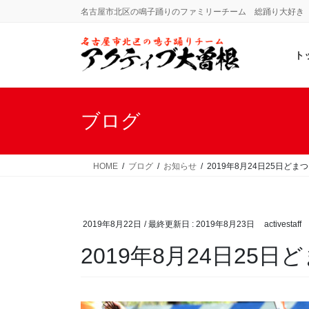
コ
ナ
名古屋市北区の鳴子踊りのファミリーチーム 総踊り大好き
ン
ビ
テ
ゲ
ト
ン
ー
ツ
シ
に
ョ
移
ン
ブログ
動
に
移
動
HOME
ブログ
お知らせ
2019年8月24日25日ど
2019年8月22日
/ 最終更新日 :
2019年8月23日
activestaff
2019年8月24日25